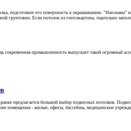
лка, подготовьте его поверхность к окрашиванию. "Наплывы" из
ой грунтовки. Если потолок из гипсокартона, тщательно запол
едь современная промышленность выпускает такой огромный асс
ов
а ранке предлагается большой выбор подвесных потолков. Подве
ение помещения - жилые, офисы, бассейны, медицинские учрежд