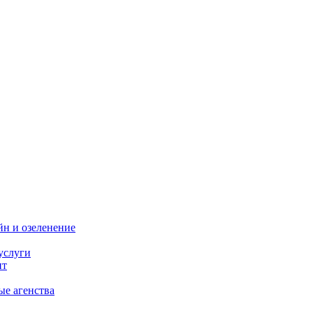
н и озеленение
услуги
нт
ые агенства