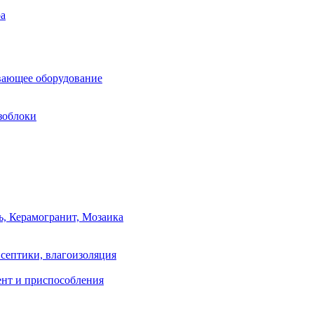
ра
вающее оборудование
зоблоки
ь, Керамогранит, Мозаика
септики, влагоизоляция
нт и приспособления