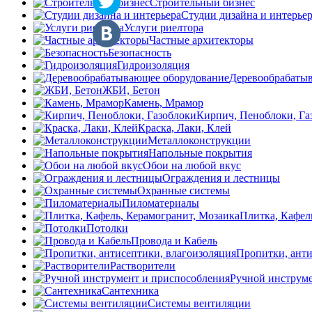
Строительный бизнес
Студии дизайна и интерье
Услуги риелтора
Частные архитекторы
Безопасность
Гидроизоляция
Деревообрабаты
ЖБИ, Бетон
Камень, Мрамор
Кирпич, Пеноблоки, Га
Краска, Лаки, Клей
Металлоконструкции
Напольные покрытия
Обои на любой вкус
Ограждения и лестницы
Охранные системы
Пиломатериалы
Плитка, Кафел
Потолки
Провода и Кабель
Пропитки, анти
Растворители
Ручной инструме
Сантехника
Системы вентиляции