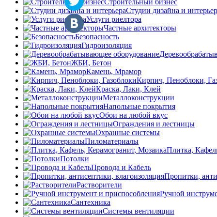
Строительный бизнес
Студии дизайна и интерье
Услуги риелтора
Частные архитекторы
Безопасность
Гидроизоляция
Деревообрабаты
ЖБИ, Бетон
Камень, Мрамор
Кирпич, Пеноблоки, Га
Краска, Лаки, Клей
Металлоконструкции
Напольные покрытия
Обои на любой вкус
Ограждения и лестницы
Охранные системы
Пиломатериалы
Плитка, Кафел
Потолки
Провода и Кабель
Пропитки, анти
Растворители
Ручной инструме
Сантехника
Системы вентиляции