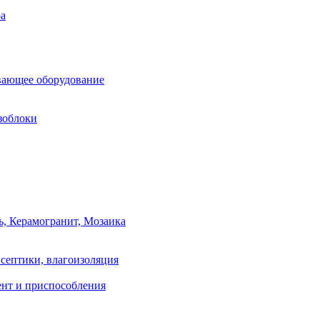
ра
вающее оборудование
зоблоки
ь, Керамогранит, Мозаика
септики, влагоизоляция
нт и приспособления