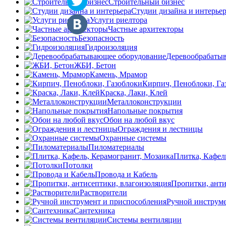
Строительный бизнес
Студии дизайна и интерье
Услуги риелтора
Частные архитекторы
Безопасность
Гидроизоляция
Деревообрабаты
ЖБИ, Бетон
Камень, Мрамор
Кирпич, Пеноблоки, Га
Краска, Лаки, Клей
Металлоконструкции
Напольные покрытия
Обои на любой вкус
Ограждения и лестницы
Охранные системы
Пиломатериалы
Плитка, Кафел
Потолки
Провода и Кабель
Пропитки, анти
Растворители
Ручной инструме
Сантехника
Системы вентиляции