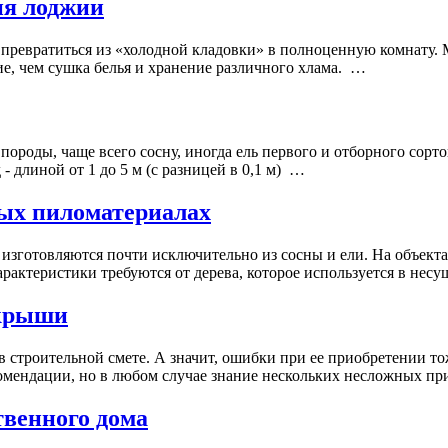
ия лоджии
 превратиться из «холодной кладовки» в полноценную комнату. 
ие, чем сушка белья и хранение различного хлама. …
породы, чаще всего сосну, иногда ель первого и отборного сор
д - длиной от 1 до 5 м (с разницей в 0,1 м) …
ных пиломатериалах
 изготовляются почти исключительно из сосны и ели. На объект
рактеристики требуются от дерева, которое используется в нес
 крыши
в строительной смете. А значит, ошибки при ее приобретении тож
екомендации, но в любом случае знание нескольких несложных 
твенного дома