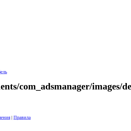
бель
ления
|
Правила