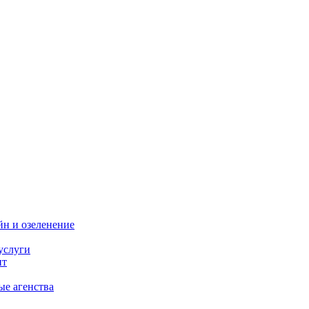
н и озеленение
услуги
нт
ые агенства