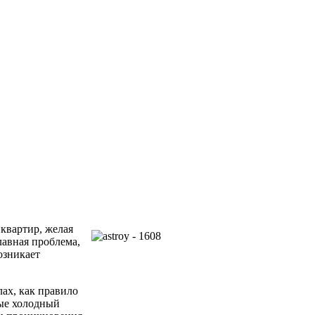
квартир, желая
лавная проблема,
озникает
лах, как правило
рые холодный