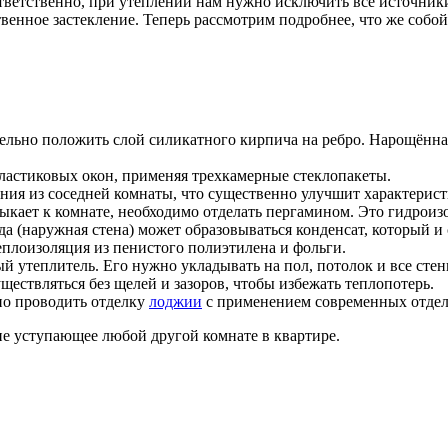
оответственно, при утеплении нам нужно исключить все источни
твенное застекление. Теперь рассмотрим подробнее, что же собой
тельно положить слой силикатного кирпича на ребро. Нарощённа
астиковых окон, применяя трехкамерные стеклопакеты.
ения из соседней комнаты, что существенно улучшит характерис
ыкает к комнате, необходимо отделать пергамином. Это гидрои
ода (наружная стена) может образовываться конденсат, который 
плоизоляция из пенистого полиэтилена и фольги.
ый утеплитель. Его нужно укладывать на пол, потолок и все сте
ществляться без щелей и зазоров, чтобы избежать теплопотерь.
но проводить отделку
лоджии
с применением современных отдел
не уступающее любой другой комнате в квартире.