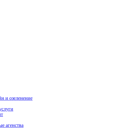
н и озеленение
услуги
нт
ые агенства