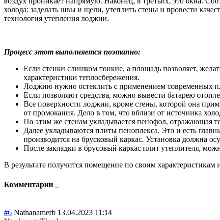
воздух проникает напрямую. Наконец, в третьих, это окна. С
холода: заделать швы и щели, утеплить стены и провести качес
технология утепления лоджии.
Процесс этот выполняется поэтапно:
Если стенки слишком тонкие, а площадь позволяет, жела
характеристики теплосбережения.
Лоджию нужно остеклить с применением современных пл
Если позволяют средства, можно вывести батарею отопл
Все поверхности лоджии, кроме стены, которой она прим
от промокания. Дело в том, что вблизи от источника хол
По этим же стенам укладывается пенофол, отражающая те
Далее укладываются плиты пеноплекса. Это и есть главн
производится на брусковый каркас. Установка должна осу
После закладки в брусовый каркас плит утеплителя, мож
В результате получится помещение по своим характеристикам 
Комментарии
#6
Nathanamerb
13.04.2023 11:14