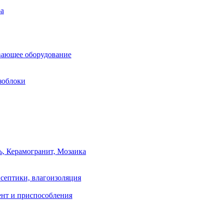
ра
вающее оборудование
зоблоки
ь, Керамогранит, Мозаика
септики, влагоизоляция
нт и приспособления