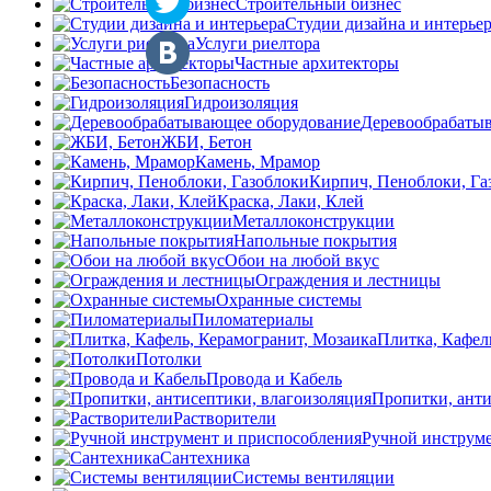
Строительный бизнес
Студии дизайна и интерье
Услуги риелтора
Частные архитекторы
Безопасность
Гидроизоляция
Деревообрабаты
ЖБИ, Бетон
Камень, Мрамор
Кирпич, Пеноблоки, Га
Краска, Лаки, Клей
Металлоконструкции
Напольные покрытия
Обои на любой вкус
Ограждения и лестницы
Охранные системы
Пиломатериалы
Плитка, Кафел
Потолки
Провода и Кабель
Пропитки, анти
Растворители
Ручной инструме
Сантехника
Системы вентиляции