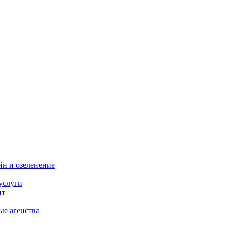
н и озеленение
услуги
нт
ые агенства