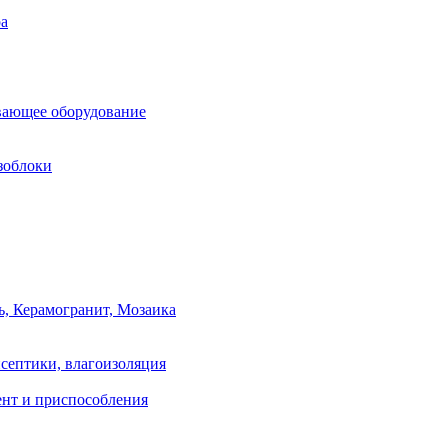
ра
вающее оборудование
зоблоки
ь, Керамогранит, Мозаика
септики, влагоизоляция
нт и приспособления