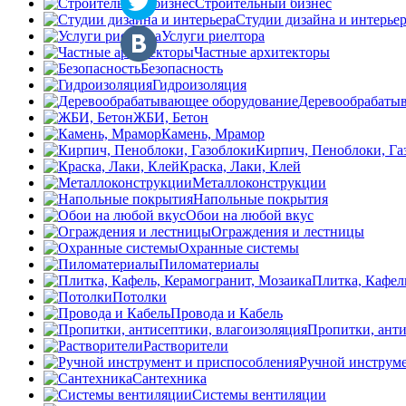
Строительный бизнес
Студии дизайна и интерье
Услуги риелтора
Частные архитекторы
Безопасность
Гидроизоляция
Деревообрабаты
ЖБИ, Бетон
Камень, Мрамор
Кирпич, Пеноблоки, Га
Краска, Лаки, Клей
Металлоконструкции
Напольные покрытия
Обои на любой вкус
Ограждения и лестницы
Охранные системы
Пиломатериалы
Плитка, Кафел
Потолки
Провода и Кабель
Пропитки, анти
Растворители
Ручной инструме
Сантехника
Системы вентиляции