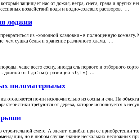
, который защищает нас от дождя, ветра, снега, града и других
рессивных воздействий воды и водно-солевых растворов. …
ия лоджии
 превратиться из «холодной кладовки» в полноценную комнату. 
ие, чем сушка белья и хранение различного хлама. …
породы, чаще всего сосну, иногда ель первого и отборного сор
д - длиной от 1 до 5 м (с разницей в 0,1 м) …
ных пиломатериалах
 изготовляются почти исключительно из сосны и ели. На объект
рактеристики требуются от дерева, которое используется в нес
 крыши
в строительной смете. А значит, ошибки при ее приобретении тож
екомендации, но в любом случае знание нескольких несложных 